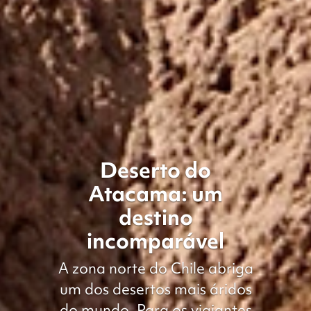
Deserto do
Atacama: um
destino
incomparável
A zona norte do Chile abriga
um dos desertos mais áridos
do mundo. Para os viajantes